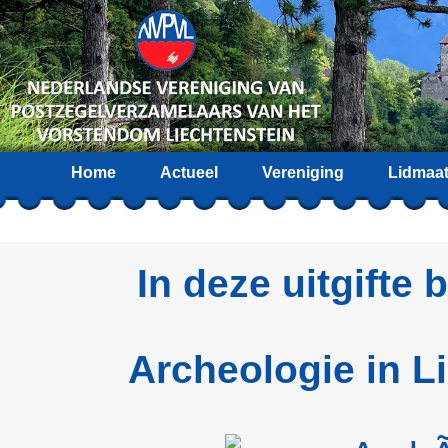
Home
Actueel
Vereniging
Lidmaa
In deze uitgifte 
Archeologie in L