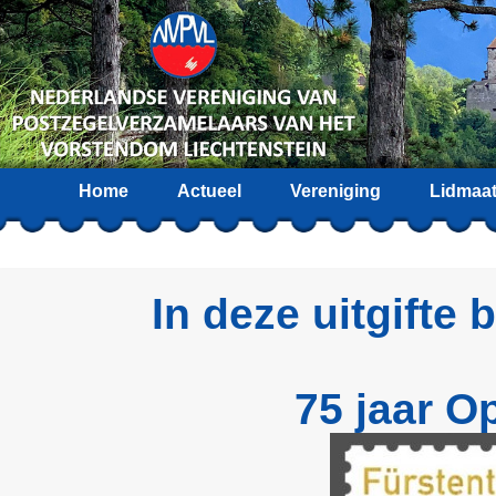
Home
Actueel
Vereniging
Lidmaa
In deze uitgifte 
75 jaar O