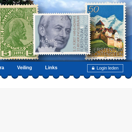
ra
Veiling
Links
Login