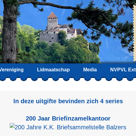
Vereniging
Lidmaatschap
Media
NVPVL Ext
In deze uitgifte bevinden zich 4 series
200 Jaar Briefinzamelkantoor